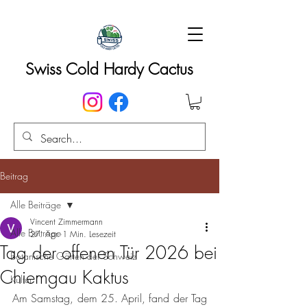
Swiss Cold Hardy Cactus
Beitrag
Alle Beiträge
Vincent Zimmermann
Alle Beiträge
27. Apr.
1 Min. Lesezeit
Tag der offenen Tür 2026 bei
Botanische Gärten der Schweiz
Chiemgau Kaktus
Kultur
Am Samstag, dem 25. April, fand der Tag 