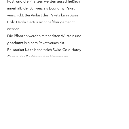
Post, und die Pflanzen werden ausschließlich
innerhalb der Schweiz als Economy-Paket
verschickt. Bei Verlust des Pakets kann Swiss
Cold Hardy Cactus nicht haftbar gemacht
werden.
Die Pflanzen werden mit nackten Wurzeln und
geschützt in einem Paket verschickt.
Bei starker Kälte behält sich Swiss Cold Hardy
Cactus das Recht vor, den Versand zu
verzögern, um die Qualität der gelieferten
Pflanzen zu gewährleisten.
Die Pflanzen werden in der Regel innerhalb
einer Woche nach der Bestellung versandt.
Rücksendungen und Garantie
Eine Rückgabe ist nicht möglich und es wird
keine Garantie gewährt. Ich verpflichte mich,
keine kranken oder geschwächten Pflanzen zu