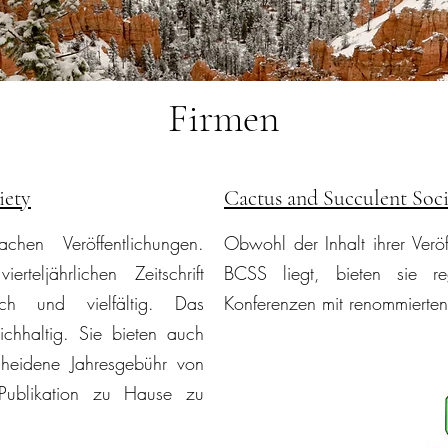
Firmen
iety
Cactus and Succulent Soc
hen Veröffentlichungen.
Obwohl der Inhalt ihrer Veröf
rteljährlichen Zeitschrift
BCSS liegt, bieten sie re
lich und vielfältig. Das
Konferenzen mit renommierten
eichhaltig. Sie bieten auch
cheidene Jahresgebühr von
Publikation zu Hause zu