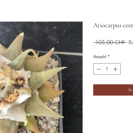
Ariocarpus con
St
 105,00 CHF 
8
Anzahl
*
In