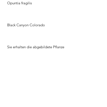
Opuntia fragilis
Black Canyon Colorado
Sie erhalten die abgebildete Pflanze
oder eine ähnliche
Winterhärte: -25 °C im trockenen
Zustand