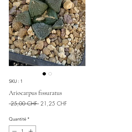
SKU : 1
Ariocarpus fissuratus
Prix
Prix
 25,00 CHF 
21,25 CHF
original
promotionnel
Quantité
*