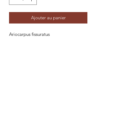
Ajouter au panier
Ariocarpus fissuratus
Vous achetez la plante en photo
Résistance au froid : 2° au sec
Mentions légales
Swiss Cold Hardy Cactus
© Viking Services, créé par Viking Services