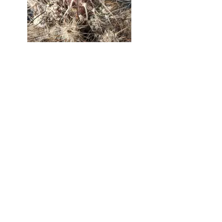
Culture
Les Pterocactus apprécient les pots d'un
grand volume (3L) et aiment avoir les
racines au frais et humide au pied. Ils
se contentent d'un substrat classique. Ils
semblent plutôt fragile face aux
araignées rouges d'après mon
expérience. Ils poussent au printemps
et apprécient un arrosage précoce dès
mars.
Rusticité par espèce