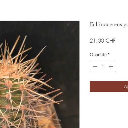
Echinocereus ya
Prix
21,00 CHF
Quantité
*
Aj