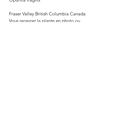
Fraser Valley British Columbia Canada
Vous recevrez la plante en photo ou
similaire
Résistance au froid : -25° au sec
Mentions légales
Swiss Cold Hardy Cactus
© Viking Services, créé par Viking Services
Vous souhaitez aussi votre site web ? Contactez-
moi sur
viking.servicesetconseils@gmail.com