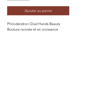
Ajouter au panier
Philodendron Glad Hands Beauty
Bouture racinée et en croissance
Vous achetez une plante similaire à la
plante en photo.
Résistance au froid : 15°
Mentions légales
Swiss Cold Hardy Cactus