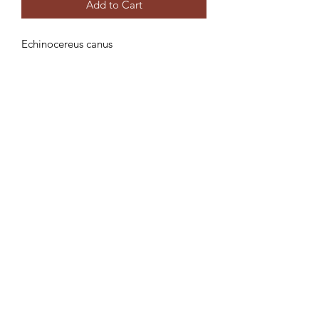
Add to Cart
Echinocereus canus
Vous achetez une plante similaire à la
plante en photo.
Résistance au froid : -10° au sec
Legal notices
Swiss Cold Hardy Cactus
© Viking Services, créé par Viking Services
Vous souhaitez aussi votre site web ? Contactez-