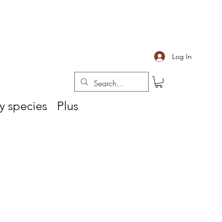
Log In
y species
Plus