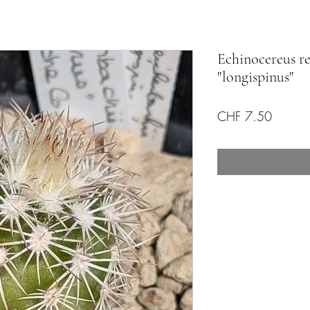
Echinocereus re
"longispinus"
Price
CHF 7.50