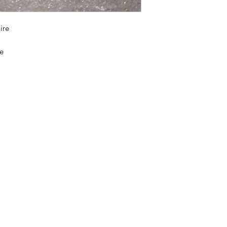
ire
re