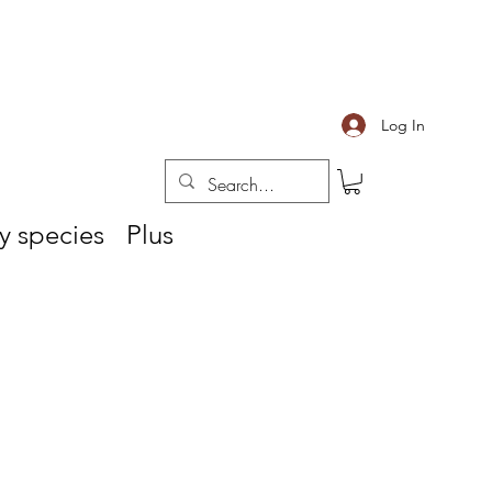
Log In
y species
Plus