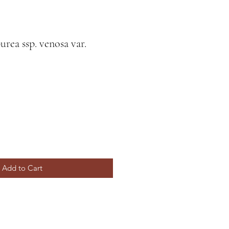
urea ssp. venosa var.
Add to Cart