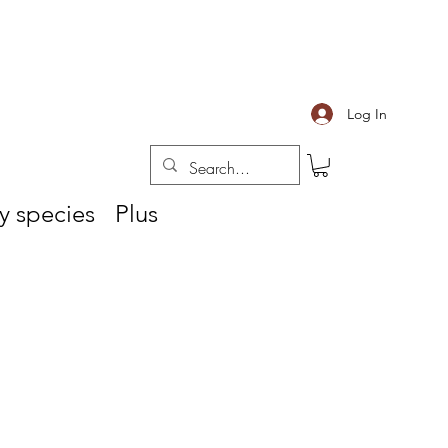
Log In
y species
Plus