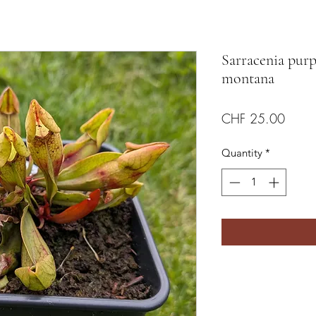
Sarracenia purp
montana
Price
CHF 25.00
Quantity
*